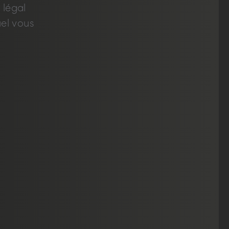
 légal
el vous
US?