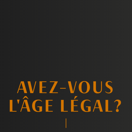
ICI ALPHA TANGO
COMM
AVEZ-VOUS
L'ÂGE LÉGAL?
REC