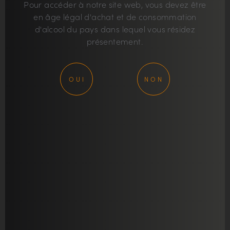
Pour accéder à notre site web, vous devez être
en âge légal d'achat et de consommation
d'alcool du pays dans lequel vous résidez
présentement.
237, 7e Rue
Val-d’Or (Québec) J9P 0G5
OUI
NON
Canada
info@alphatango.ca
819 824-2212
Heures d’ouverture de la boutique
Lundi au vendredi
8H À 12H & 13H À 16H